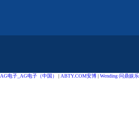
AG电子_AG电子（中国）
|
ABTY.COM安博
|
Wending·问鼎